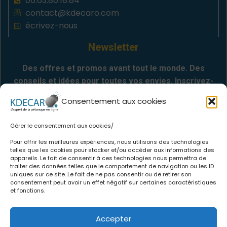
06.63.80.18.84
contact@kdecaro.com
écrivez-nous
Newsletter
Des offres et promos avant tout le monde. Des
conseils et idées pour toutes vos envies. Inscrivez-
vous
Consentement aux cookies
Gérer le consentement aux cookies/
Envoyer
Pour offrir les meilleures expériences, nous utilisons des technologies
telles que les cookies pour stocker et/ou accéder aux informations des
appareils. Le fait de consentir à ces technologies nous permettra de
Informations
traiter des données telles que le comportement de navigation ou les ID
uniques sur ce site. Le fait de ne pas consentir ou de retirer son
consentement peut avoir un effet négatif sur certaines caractéristiques
.
Qui sommes-nous
et fonctions.
.
CGV
.
Politique de confidentialité
Accepter
.
Mentions légales