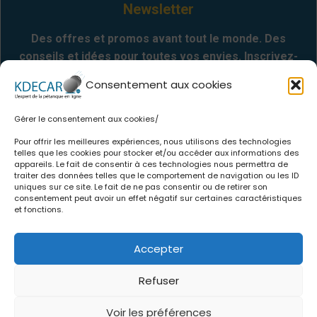
Newsletter
Des offres et promos avant tout le monde. Des
conseils et idées pour toutes vos envies. Inscrivez-
vous
Consentement aux cookies
Gérer le consentement aux cookies/
Envoyer
Pour offrir les meilleures expériences, nous utilisons des technologies
telles que les cookies pour stocker et/ou accéder aux informations des
appareils. Le fait de consentir à ces technologies nous permettra de
Informations
traiter des données telles que le comportement de navigation ou les ID
uniques sur ce site. Le fait de ne pas consentir ou de retirer son
consentement peut avoir un effet négatif sur certaines caractéristiques
.
Qui sommes-nous
et fonctions.
.
CGV
.
Politique de confidentialité
Accepter
.
Mentions légales
.
Politique de cookies
Refuser
Voir les préférences
Suivez-nous sur les réseaux