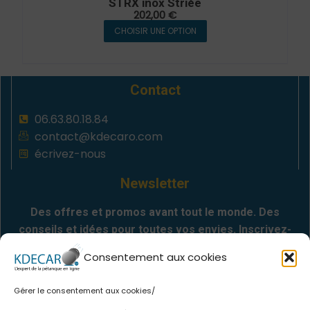
STRX inox Striée
202,00
€
CHOISIR UNE OPTION
Contact
06.63.80.18.84
contact@kdecaro.com
écrivez-nous
Newsletter
Des offres et promos avant tout le monde. Des
conseils et idées pour toutes vos envies. Inscrivez-
vous
Consentement aux cookies
Gérer le consentement aux cookies/
Envoyer