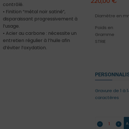
220,00
€
contrôlé.
• Finition “métal noir satiné”,
Diamètre en m
disparaissant progressivement à
l’usage.
Poids en
• Acier au carbone : nécessite un
Gramme
entretien régulier à l’huile afin
STRIE
d’éviter l’oxydation.
PERSONNALIS
Gravure de 1 à 1
caractères
A