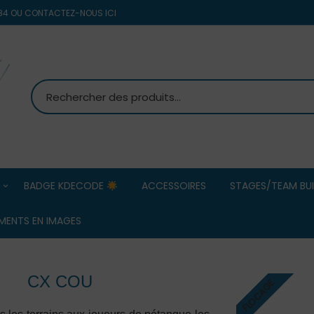
8 84 OU CONTACTEZ-NOUS ICI
BADGE KDECODE
ACCESSOIRES
STAGES/TEAM BUI
MS PETANQUE
Team Building
MENTS EN IMAGES
d’entreprise/ 
Commerciaux
OBUT
ERREA HOMMES
CX COU
Stage Pétanqu
FLOCAGE
ERREA FEMMES
BOULENCIEL