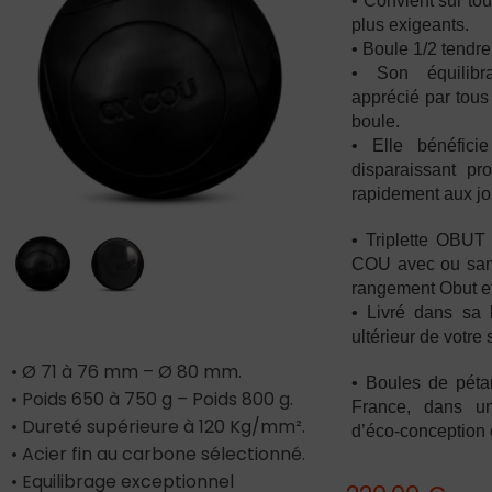
• Convient sur to
plus exigeants.
• Boule 1/2 tendre
• Son équilibra
apprécié par tous 
boule.
• Elle bénéfic
disparaissant pr
rapidement aux jo
• Triplette OBUT
COU avec ou sans
rangement Obut et
• Livré dans sa b
ultérieur de votr
• Ø 71 à 76 mm – Ø 80 mm.
• Boules de péta
• Poids 650 à 750 g – Poids 800 g.
France, dans u
• Dureté supérieure à 120 Kg/mm².
d’éco-conception 
• Acier fin au carbone sélectionné.
• Equilibrage exceptionnel