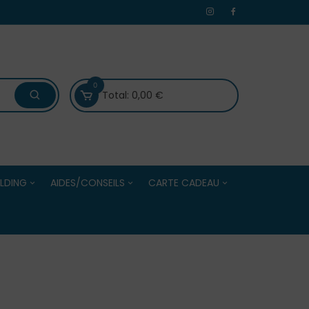
0
Total:
0,00
€
LDING
AIDES/CONSEILS
CARTE CADEAU
 /Evénements
Bien choisir ses boules de
Carte Cadeau
Centres
pétanque
Solde de la Carte Cadeau
Bien choisir ses accessoires
e Adultes