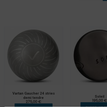
Vartan Gaucher 24 stries
Soleil
demi tendre
195,00
€
275,00
€