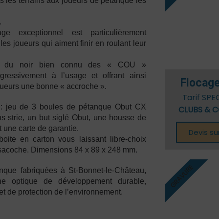
us les terrains aux joueurs de pétanque les
Stage Enfants
LA BOULE BLEUE
.
TORO PETANK
ge exceptionnel est particulièrement
les joueurs qui aiment finir en roulant leur
ie du noir bien connu des « COU »
ogressivement à l’usage et offrant ainsi
Flocage
ueurs une bonne « accroche ».
Tarif SPE
 : jeu de 3 boules de pétanque Obut CX
CLUBS & C
 strie, un but siglé Obut, une housse de
 une carte de garantie.
Devis s
oite en carton vous laissant libre-choix
e sacoche. Dimensions 84 x 89 x 248 mm.
GRAVURE
nque fabriquées à St-Bonnet-le-Château,
ne optique de développement durable,
et de protection de l’environnement.