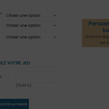
m
Personn
bo
Gravure disp
les 
EZ VOTRE JEU
4
(
15,00
€
)
JOUTER AU PANIER