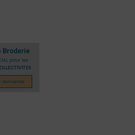
/Ados
 Broderie
CIAL pour les
OLLECTIVITES
ur demande