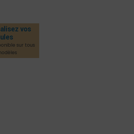
alisez vos
ules
onible sur tous
modèles​