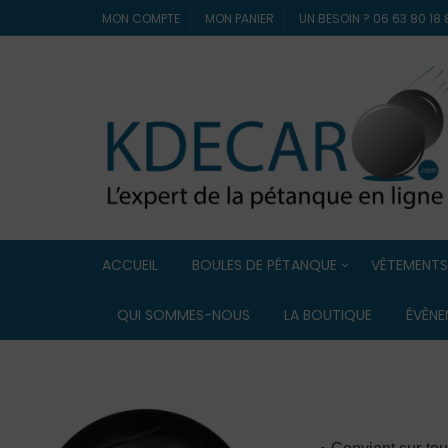
MON COMPTE
MON PANIER
UN BESOIN ? 06 63 80 1
ACCUEIL
BOULES DE PÉTANQUE
VÊTEMENTS
Boules de compétition
ELDERA
QUI SOMMES-NOUS
LA BOUTIQUE
ÉVÈNE
Boules Lyonnaise
ERREA
Boules de loisir / Boules
souples