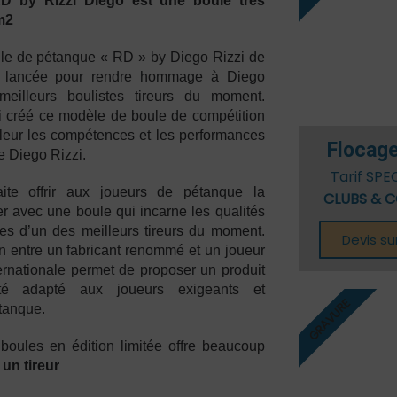
RD by Rizzi Diego est une boule très
Stage Enfants
LA BOULE BLEUE
m2
TORO PETANK
le de pétanque « RD » by Diego Rizzi de
é lancée pour rendre hommage à Diego
meilleurs boulistes tireurs du moment.
i créé ce modèle de boule de compétition
leur les compétences et les performances
Flocage
e Diego Rizzi.
Tarif SPE
aite offrir aux joueurs de pétanque la
CLUBS & C
uer avec une boule qui incarne les qualités
es d’un des meilleurs tireurs du moment.
Devis s
on entre un fabricant renommé et un joueur
rnationale permet de proposer un produit
té adapté aux joueurs exigeants et
GRAVURE
tanque.
e boules en édition limitée offre beaucoup
 un tireur