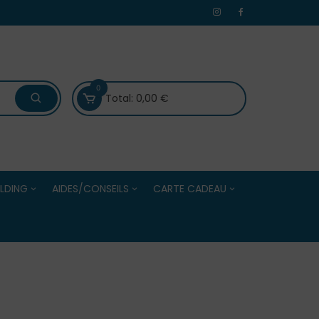
0
Total:
0,00
€
LDING
AIDES/CONSEILS
CARTE CADEAU
 /Evénements
Bien choisir ses boules de
Carte Cadeau
Centres
pétanque
Solde de la Carte Cadeau
Bien choisir ses accessoires
e Adultes