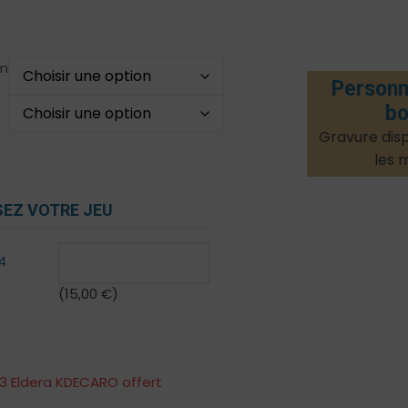
m
Personn
bo
Gravure disp
les 
EZ VOTRE JEU
4
(
15,00
€
)
3 Eldera KDECARO offert