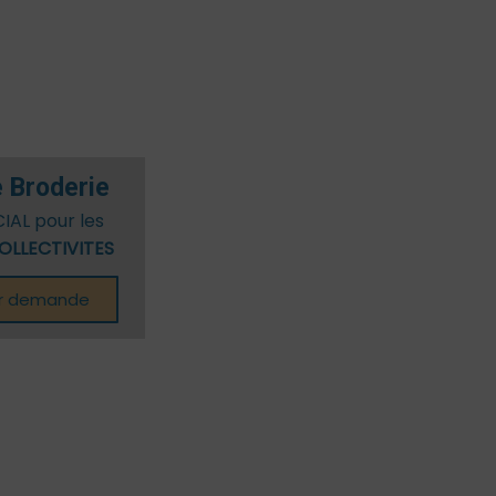
/Ados
 Broderie
CIAL pour les
OLLECTIVITES
ur demande