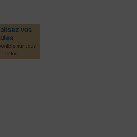
alisez vos
ules
onible sur tous
modèles​