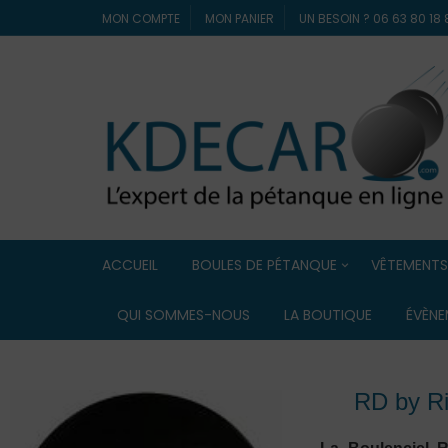
MON COMPTE
MON PANIER
UN BESOIN ? 06 63 80 1
ACCUEIL
BOULES DE PÉTANQUE
VÊTEMENTS
Boules de compétition
ELDERA
QUI SOMMES-NOUS
LA BOUTIQUE
ÉVÈNE
Boules Lyonnaise
ERREA
RD by Ri
Boules de loisir / Boules
souples