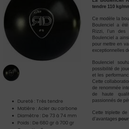
La Boulenciel 
tendre 110 kg/m
Ce modèle la bou
Boulenciel a ét
Rizzi, l’un des 
Boulenciel a ains
pour mettre en va
exceptionnelles d
Boulenciel souh
possibilité de jo
et les performanc
Cette collaborati
de renommée inte
de haute quali
Dureté : Très tendre
passionnés de pé
Matière : Acier au carbone
Cette triplette d
Diamètre : De 73 à 74 mm
d’avantages
pour
Poids : De 680 gr à 700 gr