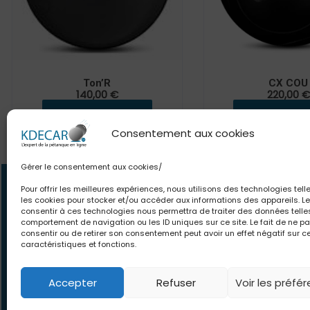
Ton’R
CX COU
140,00
€
220,00
€
CHOISIR UNE OPTION
CHOISIR UNE O
Consentement aux cookies
Gérer le consentement aux cookies/
Contact
Newsle
Pour offrir les meilleures expériences, nous utilisons des technologies tell
les cookies pour stocker et/ou accéder aux informations des appareils. Le
06.63.80.18.84
Des offres et pro
consentir à ces technologies nous permettra de traiter des données telle
contact@kdecaro.com
comportement de navigation ou les ID uniques sur ce site. Le fait de ne p
le monde. Des con
consentir ou de retirer son consentement peut avoir un effet négatif sur c
écrivez-nous
pour toutes vos env
caractéristiques et fonctions.
vous
Accepter
Refuser
Voir les préfé