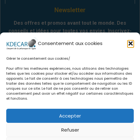
Newsletter
Des offres et promos avant tout le monde. Des
conseils et idées pour toutes vos envies. Inscrivez-
vous
Consentement aux cookies
Gérer le consentement aux cookies/
Envoyer
Pour offrir les meilleures expériences, nous utilisons des technologies
telles que les cookies pour stocker et/ou accéder aux informations des
appareils. Le fait de consentir à ces technologies nous permettra de
Informations
traiter des données telles que le comportement de navigation ou les ID
uniques sur ce site. Le fait de ne pas consentir ou de retirer son
.
Qui sommes-nous
consentement peut avoir un effet négatif sur certaines caractéristiques
et fonctions.
.
CGV
.
Politique de confidentialité
Accepter
.
Mentions légales
.
Politique de cookies
Refuser