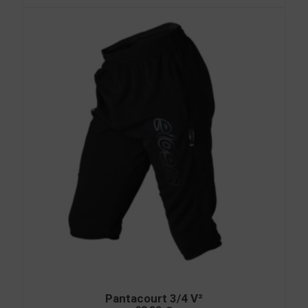
Pantacourt 3/4 V²