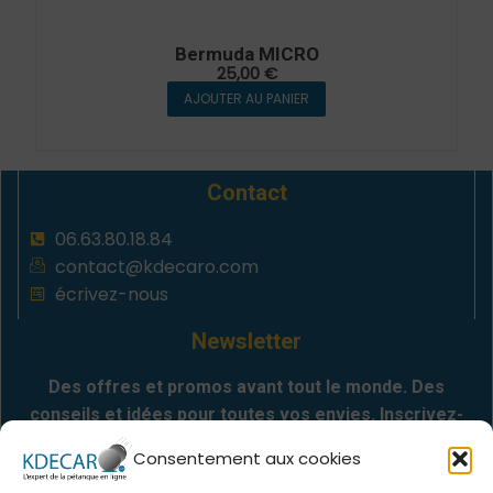
Bermuda MICRO
25,00
€
AJOUTER AU PANIER
Contact
06.63.80.18.84
contact@kdecaro.com
écrivez-nous
Newsletter
Des offres et promos avant tout le monde. Des
conseils et idées pour toutes vos envies. Inscrivez-
vous
Consentement aux cookies