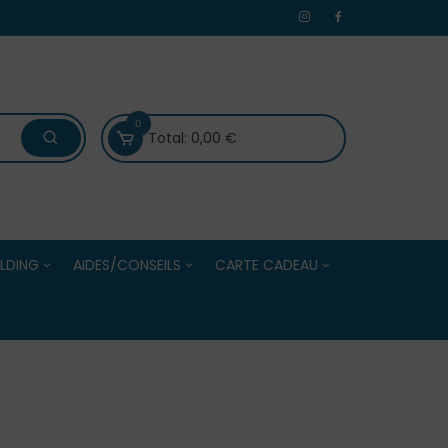
0
Total:
0,00
€
LDING
AIDES/CONSEILS
CARTE CADEAU
 /Evénements
Bien choisir ses boules de
Carte Cadeau
Centres
pétanque
Solde de la Carte Cadeau
Bien choisir ses accessoires
e Adultes