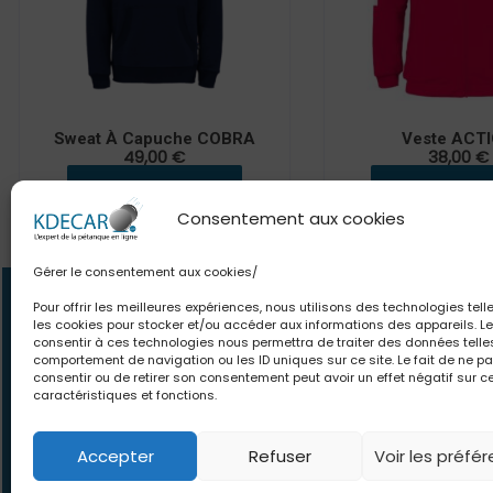
Sweat À Capuche COBRA
Veste ACT
49,00
€
38,00
€
CHOISIR UNE OPTION
CHOISIR UNE O
Consentement aux cookies
Gérer le consentement aux cookies/
Contact
Newsle
Pour offrir les meilleures expériences, nous utilisons des technologies tell
les cookies pour stocker et/ou accéder aux informations des appareils. Le
06.63.80.18.84
Des offres et pro
consentir à ces technologies nous permettra de traiter des données telle
contact@kdecaro.com
comportement de navigation ou les ID uniques sur ce site. Le fait de ne p
le monde. Des con
consentir ou de retirer son consentement peut avoir un effet négatif sur c
écrivez-nous
pour toutes vos env
caractéristiques et fonctions.
vous
Accepter
Refuser
Voir les préfé