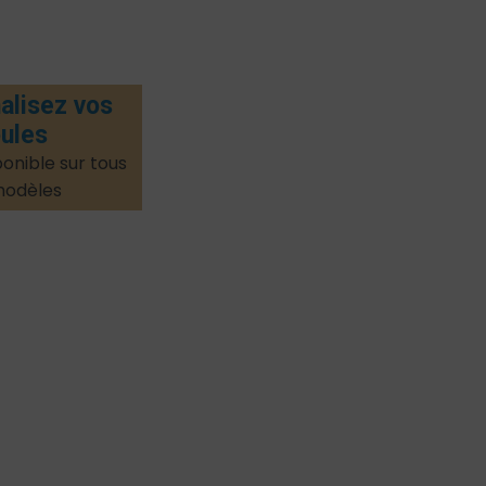
alisez vos
ules
onible sur tous
modèles​