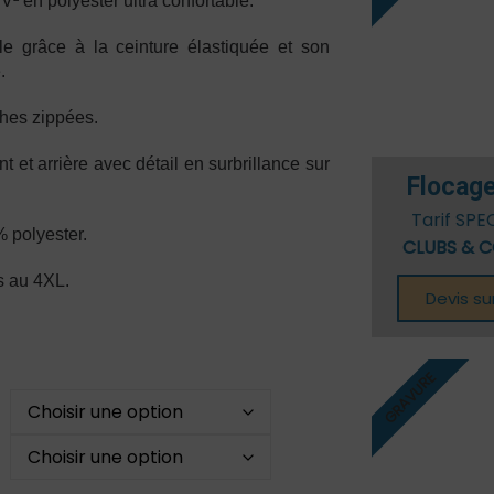
V² en polyester ultra confortable.
Stage Enfants
LA BOULE BLEUE
lle grâce à la ceinture élastiquée et son
TORO PETANK
.
ches zippées.
t et arrière avec détail en surbrillance sur
Flocage
Tarif SPE
 polyester.
CLUBS & C
ns au 4XL.
Devis s
GRAVURE