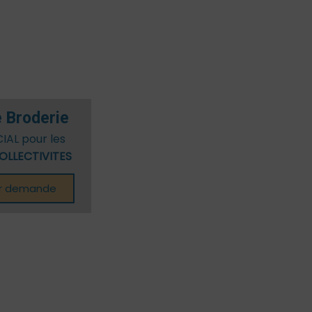
/Ados
 Broderie
CIAL pour les
OLLECTIVITES
ur demande