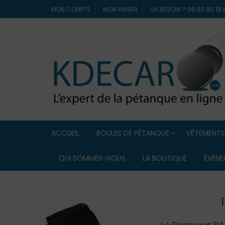
MON COMPTE
MON PANIER
UN BESOIN ? 06 63 80 1
ACCUEIL
BOULES DE PÉTANQUE
VÊTEMENTS
Boules de compétition
ELDERA
QUI SOMMES-NOUS
LA BOUTIQUE
ÉVÈNE
Boules Lyonnaise
ERREA
Boules de loisir / Boules
souples