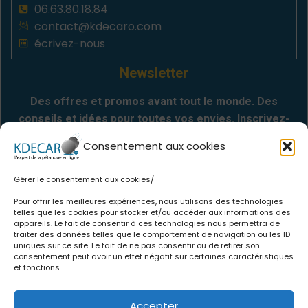
06.63.80.18.84
contact@kdecaro.com
écrivez-nous
Newsletter
Des offres et promos avant tout le monde. Des
conseils et idées pour toutes vos envies. Inscrivez-
vous
Consentement aux cookies
Gérer le consentement aux cookies/
Envoyer
Pour offrir les meilleures expériences, nous utilisons des technologies
telles que les cookies pour stocker et/ou accéder aux informations des
appareils. Le fait de consentir à ces technologies nous permettra de
Informations
traiter des données telles que le comportement de navigation ou les ID
uniques sur ce site. Le fait de ne pas consentir ou de retirer son
.
Qui sommes-nous
consentement peut avoir un effet négatif sur certaines caractéristiques
et fonctions.
.
CGV
.
Politique de confidentialité
Accepter