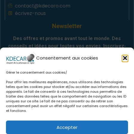
contact@kdecaro.com
écrivez-nous
Newsletter
Des offres et promos avant tout le monde. Des
conseils et idées pour toutes vos envies. Inscrivez-
vous
Consentement aux cookies
Gérer le consentement aux cookies/
Envoyer
Pour offrir les meilleures expériences, nous utilisons des technologies
telles que les cookies pour stocker et/ou accéder aux informations des
appareils. Le fait de consentir à ces technologies nous permettra de
Informations
traiter des données telles que le comportement de navigation ou les ID
uniques sur ce site. Le fait de ne pas consentir ou de retirer son
.
Qui sommes-nous
consentement peut avoir un effet négatif sur certaines caractéristiques
et fonctions.
.
CGV
.
Politique de confidentialité
Accepter
.
Mentions légales