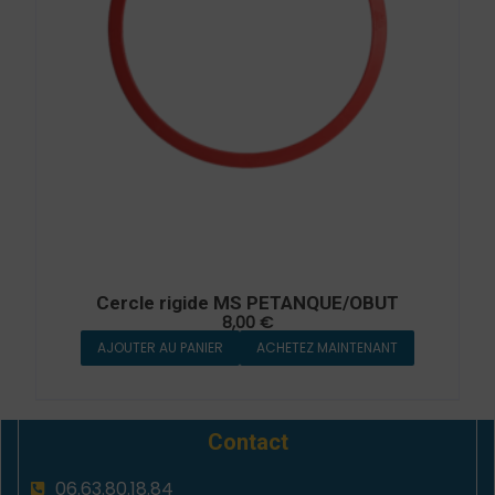
Cercle rigide MS PETANQUE/OBUT
8,00
€
AJOUTER AU PANIER
ACHETEZ MAINTENANT
Contact
06.63.80.18.84