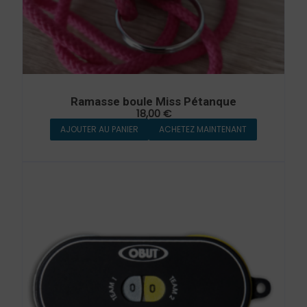
Ramasse boule Miss Pétanque
18,00
€
AJOUTER AU PANIER
ACHETEZ MAINTENANT