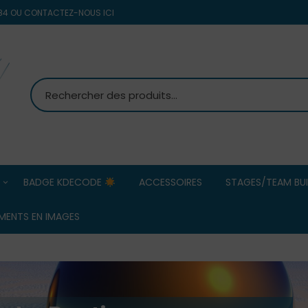
8 84 OU CONTACTEZ-NOUS ICI
BADGE KDECODE
ACCESSOIRES
STAGES/TEAM BUI
MS PETANQUE
Team Building
MENTS EN IMAGES
d’entreprise/ 
Commerciaux
OBUT
ERREA HOMMES
Stage Pétanqu
ERREA FEMMES
BOULENCIEL