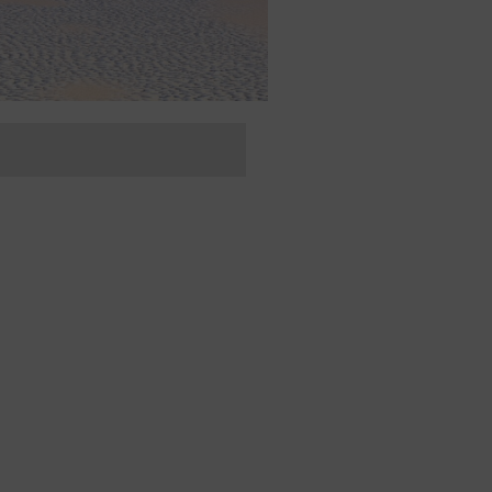
/Ados