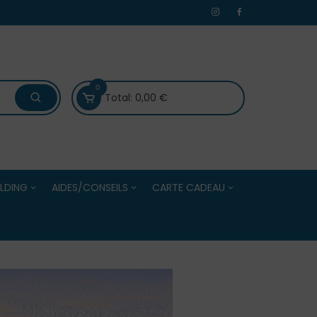
0
Total:
0,00
€
LDING
AIDES/CONSEILS
CARTE CADEAU
 /Evénements
Bien choisir ses boules de
Carte Cadeau
Centres
pétanque
Solde de la Carte Cadeau
Bien choisir ses accessoires
e Adultes