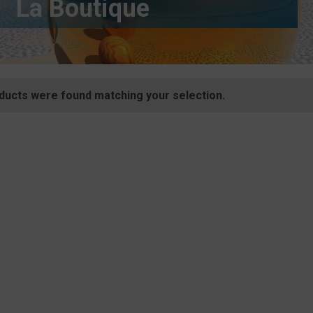
La Boutique
Stage Enfants
LA BOULE BLEUE
TORO PETANK
ducts were found matching your selection.