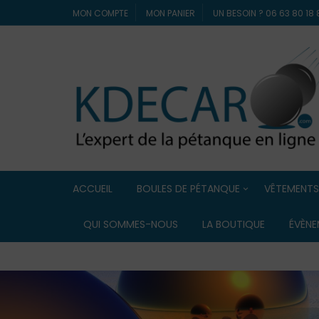
MON COMPTE
MON PANIER
UN BESOIN ? 06 63 80 1
ACCUEIL
BOULES DE PÉTANQUE
VÊTEMENTS
Boules de compétition
ELDERA
QUI SOMMES-NOUS
LA BOUTIQUE
ÉVÈNE
Boules Lyonnaise
ERREA
Boules de loisir / Boules
souples