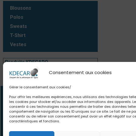
Blousons
Polos
Sweats
T-Shirt
Vestes
Produits KDECARO
Consentement aux cookies
Produits KDECARO
Gérer le consentement aux cookies/
Contact
Newsle
Pour offrir les meilleures expériences, nous utilisons des technologies tell
les cookies pour stocker et/ou accéder aux informations des appareils. Le
06.63.80.18.84
Des offres et pro
consentir à ces technologies nous permettra de traiter des données telle
comportement de navigation ou les ID uniques sur ce site. Le fait de ne p
contact@kdecaro.com
le monde. Des con
consentir ou de retirer son consentement peut avoir un effet négatif sur c
écrivez-nous
pour toutes vos env
caractéristiques et fonctions.
vous