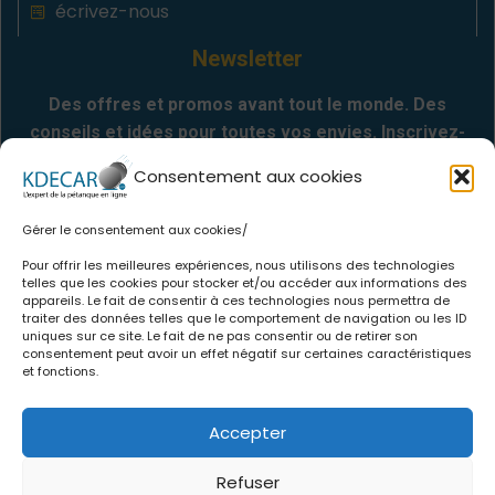
écrivez-nous
Newsletter
Des offres et promos avant tout le monde. Des
conseils et idées pour toutes vos envies. Inscrivez-
vous
Consentement aux cookies
Gérer le consentement aux cookies/
Envoyer
Pour offrir les meilleures expériences, nous utilisons des technologies
telles que les cookies pour stocker et/ou accéder aux informations des
appareils. Le fait de consentir à ces technologies nous permettra de
Informations
traiter des données telles que le comportement de navigation ou les ID
uniques sur ce site. Le fait de ne pas consentir ou de retirer son
consentement peut avoir un effet négatif sur certaines caractéristiques
.
Qui sommes-nous
et fonctions.
.
CGV
.
Politique de confidentialité
Accepter
.
Mentions légales
.
Politique de cookies
Refuser