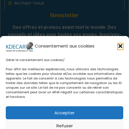
écrivez-nous
Newsletter
Des offres et promos avant tout le monde. Des
conseils et idées pour toutes vos envies. Inscrivez-
vous
Consentement aux cookies
Gérer le consentement aux cookies/
Envoyer
Pour offrir les meilleures expériences, nous utilisons des technologies
telles que les cookies pour stocker et/ou accéder aux informations des
appareils. Le fait de consentir à ces technologies nous permettra de
Informations
traiter des données telles que le comportement de navigation ou les ID
uniques sur ce site. Le fait de ne pas consentir ou de retirer son
consentement peut avoir un effet négatif sur certaines caractéristiques
.
Qui sommes-nous
et fonctions.
.
CGV
.
Politique de confidentialité
Accepter
.
Mentions légales
.
Politique de cookies
Refuser