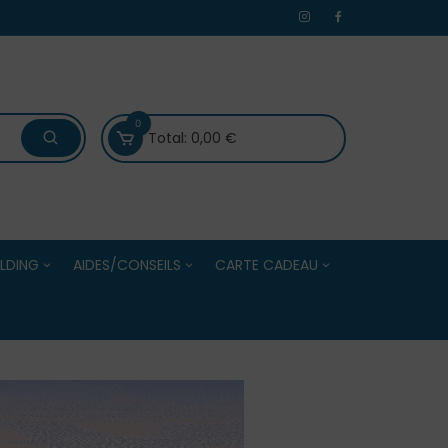
0
Total:
0,00
€
LDING
AIDES/CONSEILS
CARTE CADEAU
 /Evénements
Bien choisir ses boules de
Carte Cadeau
Centres
pétanque
Solde de la Carte Cadeau
Bien choisir ses accessoires
e Adultes