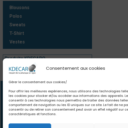
Blousons
Polos
Sweats
T-Shirt
Vestes
Produits KDECARO
Consentement aux cookies
Produits KDECARO
Gérer le consentement aux cookies/
Contact
Newsle
Pour offrir les meilleures expériences, nous utilisons des technologies tell
les cookies pour stocker et/ou accéder aux informations des appareils. Le
06.63.80.18.84
Des offres et pro
consentir à ces technologies nous permettra de traiter des données telle
comportement de navigation ou les ID uniques sur ce site. Le fait de ne p
contact@kdecaro.com
le monde. Des con
consentir ou de retirer son consentement peut avoir un effet négatif sur c
écrivez-nous
pour toutes vos env
caractéristiques et fonctions.
vous