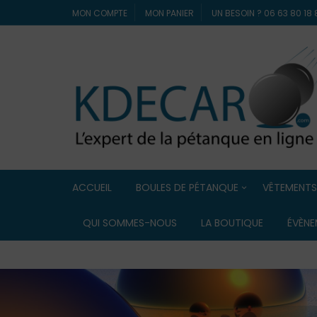
MON COMPTE
MON PANIER
UN BESOIN ? 06 63 80 1
ACCUEIL
BOULES DE PÉTANQUE
VÊTEMENTS
Boules de compétition
ELDERA
QUI SOMMES-NOUS
LA BOUTIQUE
ÉVÈNE
Boules Lyonnaise
ERREA
Boules de loisir / Boules
souples