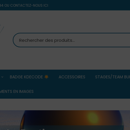
8 84 OU CONTACTEZ-NOUS ICI
BADGE KDECODE
ACCESSOIRES
STAGES/TEAM BUI
MS PETANQUE
Team Building
MENTS EN IMAGES
d’entreprise/ 
Commerciaux
OBUT
ERREA HOMMES
Stage Pétanqu
ERREA FEMMES
BOULENCIEL