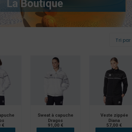
La Boutique
Stage Enfants
LA BOULE BLEUE
TORO PETANK
ffichés
capuche
Sweat à capuche
Veste zippée
os
Dragos
Diana
0
€
91,00
€
57,00
€