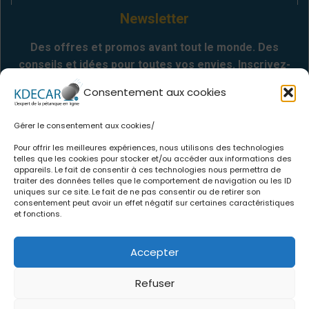
Newsletter
Des offres et promos avant tout le monde. Des
conseils et idées pour toutes vos envies. Inscrivez-
vous
Consentement aux cookies
Gérer le consentement aux cookies/
Envoyer
Pour offrir les meilleures expériences, nous utilisons des technologies
telles que les cookies pour stocker et/ou accéder aux informations des
appareils. Le fait de consentir à ces technologies nous permettra de
Informations
traiter des données telles que le comportement de navigation ou les ID
uniques sur ce site. Le fait de ne pas consentir ou de retirer son
consentement peut avoir un effet négatif sur certaines caractéristiques
.
Qui sommes-nous
et fonctions.
.
CGV
.
Politique de confidentialité
Accepter
.
Mentions légales
.
Politique de cookies
Refuser