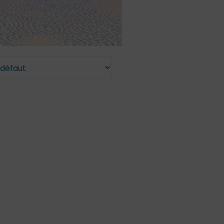
/Ados