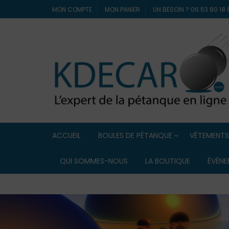
MON COMPTE
MON PANIER
UN BESOIN ? 06 63 80 1
ACCUEIL
BOULES DE PÉTANQUE
VÊTEMENTS
Boules de compétition
ELDERA
QUI SOMMES-NOUS
LA BOUTIQUE
ÉVÈNE
Boules Lyonnaise
ERREA
Boules de loisir / Boules
souples