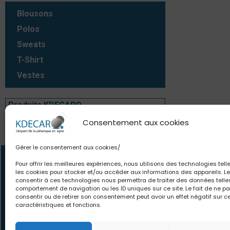
Blousons
Polos
Sweats
T-Shirt
Vestes
Produits KDECARO
Consentement aux cookies
Produits KDECARO
Gérer le consentement aux cookies/
Contact
Newsle
Pour offrir les meilleures expériences, nous utilisons des technologies tell
les cookies pour stocker et/ou accéder aux informations des appareils. Le
06.63.80.18.84
Des offres et pro
consentir à ces technologies nous permettra de traiter des données telle
comportement de navigation ou les ID uniques sur ce site. Le fait de ne p
contact@kdecaro.com
le monde. Des con
consentir ou de retirer son consentement peut avoir un effet négatif sur c
écrivez-nous
pour toutes vos env
caractéristiques et fonctions.
vous