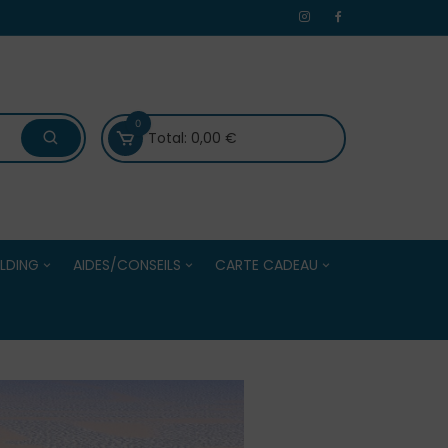
0
Total:
0,00
€
LDING
AIDES/CONSEILS
CARTE CADEAU
 /Evénements
Bien choisir ses boules de
Carte Cadeau
Centres
pétanque
Solde de la Carte Cadeau
Bien choisir ses accessoires
e Adultes