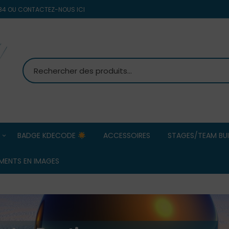
8 84 OU CONTACTEZ-NOUS ICI
BADGE KDECODE
ACCESSOIRES
STAGES/TEAM BUI
MS PETANQUE
Team Building
MENTS EN IMAGES
d’entreprise/ 
Commerciaux
OBUT
ERREA HOMMES
Stage Pétanqu
ERREA FEMMES
BOULENCIEL