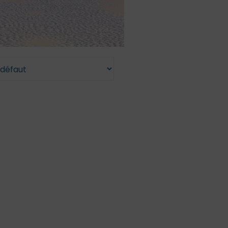
/Ados