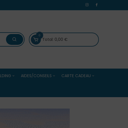
0
Total:
0,00
€
LDING
AIDES/CONSEILS
CARTE CADEAU
 /Evénements
Bien choisir ses boules de
Carte Cadeau
Centres
pétanque
Solde de la Carte Cadeau
Bien choisir ses accessoires
e Adultes