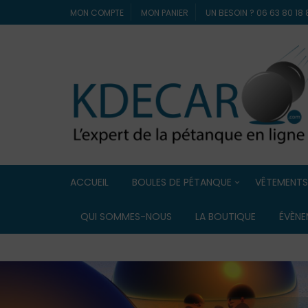
MON COMPTE
MON PANIER
UN BESOIN ? 06 63 80 1
ACCUEIL
BOULES DE PÉTANQUE
VÊTEMENTS
Boules de compétition
ELDERA
QUI SOMMES-NOUS
LA BOUTIQUE
ÉVÈNE
Boules Lyonnaise
ERREA
Boules de loisir / Boules
souples