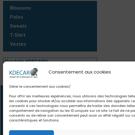
Blousons
Polos
Sweats
T-Shirt
Vestes
Produits KDECARO
Consentement aux cookies
Produits KDECARO
Gérer le consentement aux cookies/
Contact
Newsle
Pour offrir les meilleures expériences, nous utilisons des technologies tell
les cookies pour stocker et/ou accéder aux informations des appareils. Le
06.63.80.18.84
Des offres et pro
consentir à ces technologies nous permettra de traiter des données telle
comportement de navigation ou les ID uniques sur ce site. Le fait de ne p
contact@kdecaro.com
le monde. Des con
consentir ou de retirer son consentement peut avoir un effet négatif sur c
écrivez-nous
pour toutes vos env
caractéristiques et fonctions.
vous