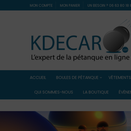
MON COMPTE
MON PANIER
UN BESOIN ? 06 63 80 1
ACCUEIL
BOULES DE PÉTANQUE
VÊTEMENTS
Boules de compétition
ELDERA
QUI SOMMES-NOUS
LA BOUTIQUE
ÉVÈNE
Boules Lyonnaise
ERREA
Boules de loisir / Boules
souples