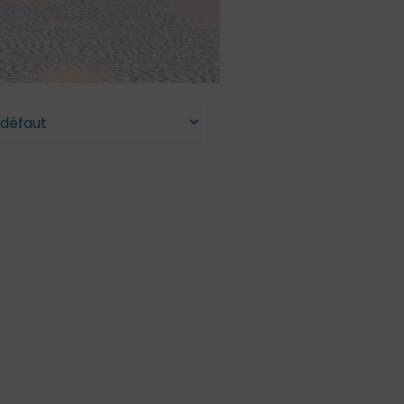
/Ados