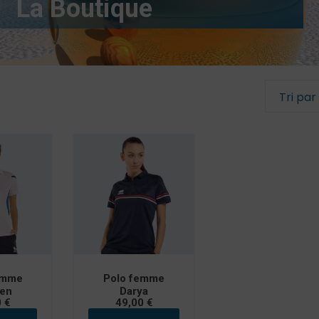
La Boutique
Stage Enfants
LA BOULE BLEUE
TORO PETANK
ffichés
emme
Polo femme
en
Darya
0
€
49,00
€