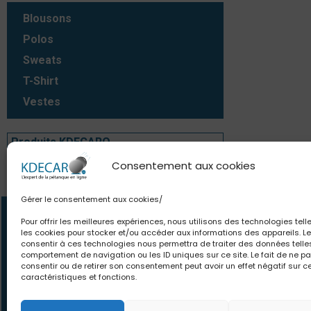
Blousons
Polos
Sweats
T-Shirt
Vestes
Produits KDECARO
Consentement aux cookies
Produits KDECARO
Gérer le consentement aux cookies/
Contact
Newsle
Pour offrir les meilleures expériences, nous utilisons des technologies tell
les cookies pour stocker et/ou accéder aux informations des appareils. Le
06.63.80.18.84
Des offres et pro
consentir à ces technologies nous permettra de traiter des données telle
comportement de navigation ou les ID uniques sur ce site. Le fait de ne p
contact@kdecaro.com
le monde. Des con
consentir ou de retirer son consentement peut avoir un effet négatif sur c
écrivez-nous
pour toutes vos env
caractéristiques et fonctions.
vous