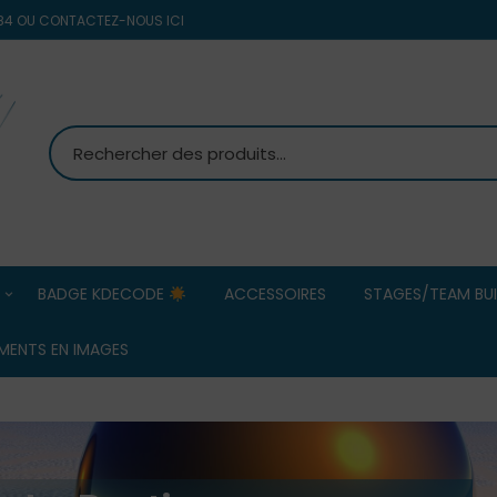
8 84 OU CONTACTEZ-NOUS ICI
BADGE KDECODE
ACCESSOIRES
STAGES/TEAM BUI
MS PETANQUE
Team Building
MENTS EN IMAGES
d’entreprise/ 
Commerciaux
OBUT
ERREA HOMMES
Stage Pétanqu
ERREA FEMMES
BOULENCIEL