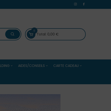
0
Total:
0,00
€
LDING
AIDES/CONSEILS
CARTE CADEAU
 /Evénements
Bien choisir ses boules de
Carte Cadeau
Centres
pétanque
Solde de la Carte Cadeau
Bien choisir ses accessoires
e Adultes